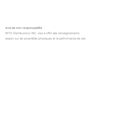
Avis de non-responsabilité
MITO Distributions INC. vise à offrir des renseignements 
exacts sur les propriétés physiques et la performance de ses 
produits de membranes géotextiles, mais n'assume aucune 
responsabilité quant à l'exhaustivité ou à l'exactitude de ces 
renseignements. Comme nous n'avons aucun contrôle sur les 
méthodes d'utilisation et les conditions de terrain, nous 
déclinons toutes les utilisations et caractéristiques 
répertoriées, explicites ou implicites, y compris la qualité 
marchande et l'adéquation à un usage particulier. L'utilisateur 
final est seul responsable de la détermination de l'adéquation 
de tout fabric de membrane géotextile de MITO Distributions 
INC. pour son application spécifique, et ce document ne doit 
pas être interprété comme un conseil d'ingénierie.
Posts récents
Voir tout